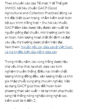
Theo khuyến cáo của Tổ chức Y tế Thế giới 
(WHO), bộ tiêu chuẩn GACP (Good 
Agricultural and Collection Practices) đóng vai 
trò đặc biệt quan trọng, nhằm kiểm soát toàn 
bộ quy trình trồng trọt – thu hái cây thuốc. 
GACP đảm bảo dược liệu được sản xuất từ 
nguồn giống đạt chuẩn, môi trường canh tác 
an toàn, hàm lượng hoạt chất ổn định và đạt 
yêu cầu thị trường dược phẩm hiện đại.
Xem thêm: 
Nguồn gốc cây dừa sáp ở Việt Nam 
và giá trị đặc biệt của giống dừa sáp
Trong nhiều năm, các vùng trồng dược liệu 
chủ yếu khai thác tự phát, dựa vào kinh 
nghiệm truyền thống. Điều này khiến chất 
lượng không đồng đều, sản lượng thấp và khó 
gia nhập chuỗi cung ứng chuyên nghiệp. Việc 
áp dụng GACP giúp thay đổi hoàn toàn 
phương thức sản xuất – từ tự nhiên phụ thuộc 
sang hệ thống nông nghiệp công nghệ cao, 
kiểm soát từ A đến Z.