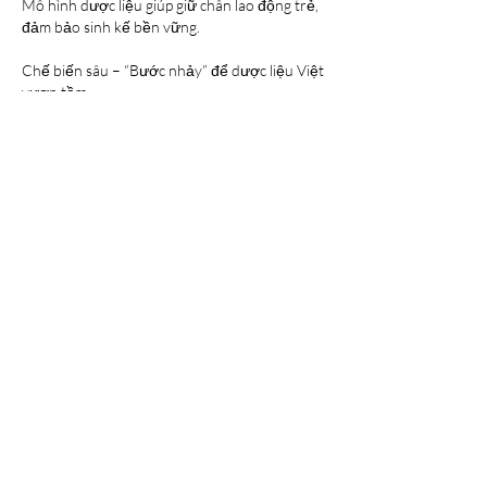
Mô hình dược liệu giúp giữ chân lao động trẻ, 
đảm bảo sinh kế bền vững.
Chế biến sâu – “Bước nhảy” để dược liệu Việt 
vươn tầm
Không chỉ trồng trọt, việc đầu tư vào chế biến 
sâu mới là chìa khóa nâng tầm giá trị. Nhiều 
địa phương đang hợp tác với viện nghiên cứu 
để triển khai:
Chiết xuất hoạt chất
Sấy thăng hoa
Sản xuất cao – tinh dầu – trà thảo dược
Thực phẩm bảo vệ sức khỏe
Điều này giúp dược liệu không còn bán 
nguyên liệu thô giá thấp mà trở thành sản 
phẩm giá trị cao, mở ra thị trường xuất khẩu.
Kết luận