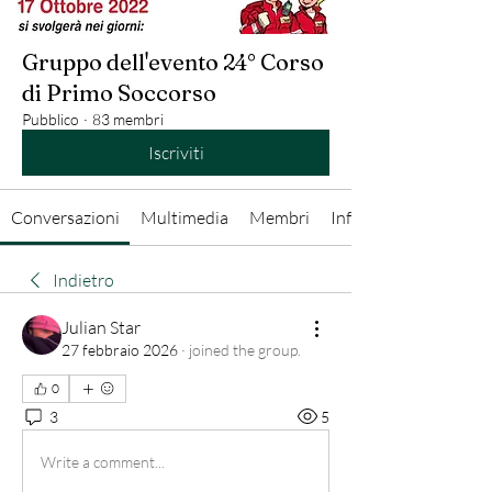
Gruppo dell'evento 24° Corso
di Primo Soccorso
Pubblico
·
83 membri
Iscriviti
Conversazioni
Multimedia
Membri
Info
Indietro
Julian Star
27 febbraio 2026
·
joined the group.
0
3
5
Write a comment...