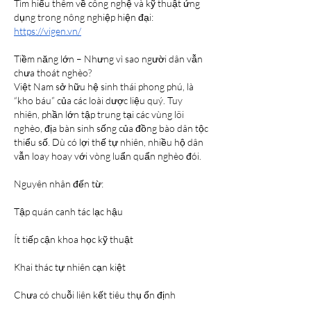
Tìm hiểu thêm về công nghệ và kỹ thuật ứng 
dụng trong nông nghiệp hiện đại:
https://vigen.vn/
Tiềm năng lớn – Nhưng vì sao người dân vẫn 
chưa thoát nghèo?
Việt Nam sở hữu hệ sinh thái phong phú, là 
“kho báu” của các loài dược liệu quý. Tuy 
nhiên, phần lớn tập trung tại các vùng lõi 
nghèo, địa bàn sinh sống của đồng bào dân tộc 
thiểu số. Dù có lợi thế tự nhiên, nhiều hộ dân 
vẫn loay hoay với vòng luẩn quẩn nghèo đói.
Nguyên nhân đến từ:
Tập quán canh tác lạc hậu
Ít tiếp cận khoa học kỹ thuật
Khai thác tự nhiên cạn kiệt
Chưa có chuỗi liên kết tiêu thụ ổn định