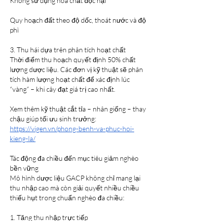
Không sử dụng hóa chất độc hại
Quy hoạch đất theo độ dốc, thoát nước và độ 
phì
3. Thu hái dựa trên phân tích hoạt chất
Thời điểm thu hoạch quyết định 50% chất 
lượng dược liệu. Các đơn vị kỹ thuật sẽ phân 
tích hàm lượng hoạt chất để xác định lúc 
“vàng” – khi cây đạt giá trị cao nhất.
Xem thêm kỹ thuật cắt tỉa – nhân giống – thay 
chậu giúp tối ưu sinh trưởng:
https://vigen.vn/phong-benh-va-phuc-hoi-
kieng-la/
Tác động đa chiều đến mục tiêu giảm nghèo 
bền vững
Mô hình dược liệu GACP không chỉ mang lại 
thu nhập cao mà còn giải quyết nhiều chiều 
thiếu hụt trong chuẩn nghèo đa chiều:
1. Tăng thu nhập trực tiếp