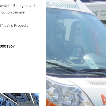
rvizi di Emergenza, chi
fico con causale
al Nostro Progetto
90001367