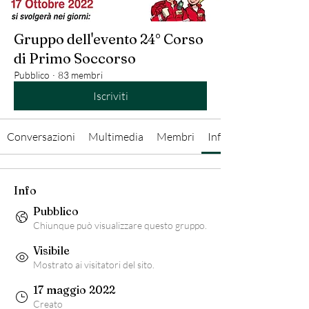
Gruppo dell'evento 24° Corso
di Primo Soccorso
Pubblico
·
83 membri
Iscriviti
Conversazioni
Multimedia
Membri
Info
Info
Pubblico
Chiunque può visualizzare questo gruppo.
Visibile
Mostrato ai visitatori del sito.
17 maggio 2022
Creato