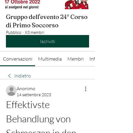
Gruppo dell'evento 24° Corso
di Primo Soccorso
Pubblico
·
83 membri
Iscriviti
Conversazioni
Multimedia
Membri
Info
Indietro
Anonimo
14 settembre 2023
Effektivste 
Behandlung von 
Schmerzen in den 