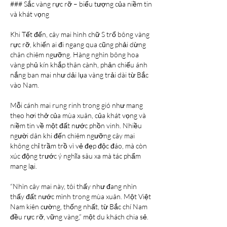
### Sắc vàng rực rỡ – biểu tượng của niềm tin 
và khát vọng
Khi Tết đến, cây mai hình chữ S trổ bông vàng 
rực rỡ, khiến ai đi ngang qua cũng phải dừng 
chân chiêm ngưỡng. Hàng nghìn bông hoa 
vàng phủ kín khắp thân cành, phản chiếu ánh 
nắng ban mai như dải lụa vàng trải dài từ Bắc 
vào Nam.
Mỗi cánh mai rung rinh trong gió như mang 
theo hơi thở của mùa xuân, của khát vọng và 
niềm tin về một đất nước phồn vinh. Nhiều 
người dân khi đến chiêm ngưỡng cây mai 
không chỉ trầm trồ vì vẻ đẹp độc đáo, mà còn 
xúc động trước ý nghĩa sâu xa mà tác phẩm 
mang lại.
“Nhìn cây mai này, tôi thấy như đang nhìn 
thấy đất nước mình trong mùa xuân. Một Việt 
Nam kiên cường, thống nhất, từ Bắc chí Nam 
đều rực rỡ, vững vàng,” một du khách chia sẻ.