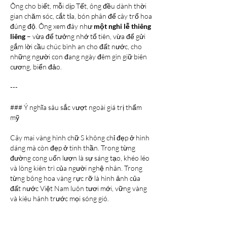
Ông cho biết, mỗi dịp Tết, ông đều dành thời 
gian chăm sóc, cắt tỉa, bón phân để cây trổ hoa 
đúng độ. Ông xem đây như 
một nghi lễ thiêng 
liêng
 – vừa để tưởng nhớ tổ tiên, vừa để gửi 
gắm lời cầu chúc bình an cho đất nước, cho 
những người con đang ngày đêm gìn giữ biên 
cương, biển đảo.
---
### Ý nghĩa sâu sắc vượt ngoài giá trị thẩm 
mỹ
Cây mai vàng hình chữ S không chỉ đẹp ở hình 
dáng mà còn đẹp ở tinh thần. Trong từng 
đường cong uốn lượn là sự sáng tạo, khéo léo 
và lòng kiên trì của người nghệ nhân. Trong 
từng bông hoa vàng rực rỡ là hình ảnh của 
đất nước Việt Nam luôn tươi mới, vững vàng 
và kiêu hãnh trước mọi sóng gió.
Đặc biệt, hình tượng 
Hoàng Sa – Trường Sa