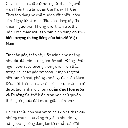
Cây mai hình chữ S được nghệ nhân Nguyễn 
Văn Hiển (ngụ tại quận Cái Răng, TP Cần 
Thơ) tạo dáng và chăm sóc suốt nhiều năm 
liền. Ngay từ cái nhìn đầu tiên, dáng cây đã 
khiến người xem không khỏi trầm trồ: thân 
uốn lượn mềm mại, tạo nên hình dáng 
chữ S – 
biểu tượng thiêng liêng của bản đồ Việt 
Nam
.
Từ phần gốc, thân cây uốn mình nhẹ nhàng 
như dải đất hình cong ôm lấy biển Đông. Phần 
ngọn vươn cao tượng trưng cho miền Bắc, 
trong khi phần gốc nở rộng, vững vàng thể 
hiện sự trù phú, phóng khoáng của miền Nam. 
Đặc biệt, trên tán cây còn có hai cụm cành nhỏ 
được tạo hình mô phỏng 
quần đảo Hoàng Sa 
và Trường Sa
, thể hiện trọn vẹn chủ quyền 
thiêng liêng của đất nước giữa biển khơi.
Khi xuân về, hoa mai nở rộ phủ kín cả thân cây, 
những chùm hoa vàng óng ánh như dòng 
năng lượng sống đang lan tỏa khắp dải đất 