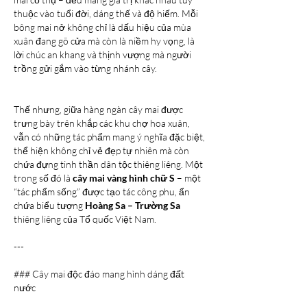
thuộc vào tuổi đời, dáng thế và độ hiếm. Mỗi 
bông mai nở không chỉ là dấu hiệu của mùa 
xuân đang gõ cửa mà còn là niềm hy vọng, là 
lời chúc an khang và thịnh vượng mà người 
trồng gửi gắm vào từng nhánh cây.
Thế nhưng, giữa hàng ngàn cây mai được 
trưng bày trên khắp các khu chợ hoa xuân, 
vẫn có những tác phẩm mang ý nghĩa đặc biệt, 
thể hiện không chỉ vẻ đẹp tự nhiên mà còn 
chứa đựng tinh thần dân tộc thiêng liêng. Một 
trong số đó là 
cây mai vàng hình chữ S
 – một 
“tác phẩm sống” được tạo tác công phu, ẩn 
chứa biểu tượng 
Hoàng Sa – Trường Sa
thiêng liêng của Tổ quốc Việt Nam.
---
### Cây mai độc đáo mang hình dáng đất 
nước