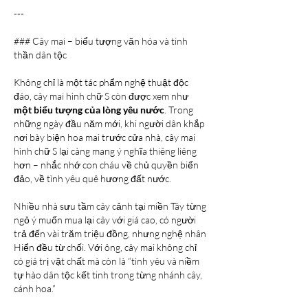
---
### Cây mai – biểu tượng văn hóa và tinh 
thần dân tộc
Không chỉ là một tác phẩm nghệ thuật độc 
đáo, cây mai hình chữ S còn được xem như 
một biểu tượng của lòng yêu nước
. Trong 
những ngày đầu năm mới, khi người dân khắp 
nơi bày biện hoa mai trước cửa nhà, cây mai 
hình chữ S lại càng mang ý nghĩa thiêng liêng 
hơn – nhắc nhớ con cháu về chủ quyền biển 
đảo, về tình yêu quê hương đất nước.
Nhiều nhà sưu tầm cây cảnh tại miền Tây từng 
ngỏ ý muốn mua lại cây với giá cao, có người 
trả đến vài trăm triệu đồng, nhưng nghệ nhân 
Hiển đều từ chối. Với ông, cây mai không chỉ 
có giá trị vật chất mà còn là “tình yêu và niềm 
tự hào dân tộc kết tinh trong từng nhánh cây, 
cánh hoa.”