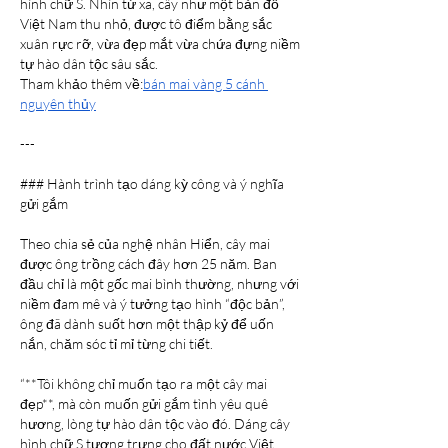
hình chữ S. Nhìn từ xa, cây như một bản đồ 
Việt Nam thu nhỏ, được tô điểm bằng sắc 
xuân rực rỡ, vừa đẹp mắt vừa chứa đựng niềm 
tự hào dân tộc sâu sắc.
Tham khảo thêm về:
bán mai vàng 5 cánh 
nguyên thủy
---
### Hành trình tạo dáng kỳ công và ý nghĩa 
gửi gắm
Theo chia sẻ của nghệ nhân Hiển, cây mai 
được ông trồng cách đây hơn 25 năm. Ban 
đầu chỉ là một gốc mai bình thường, nhưng với 
niềm đam mê và ý tưởng tạo hình “độc bản”, 
ông đã dành suốt hơn một thập kỷ để uốn 
nắn, chăm sóc tỉ mỉ từng chi tiết.
“**Tôi không chỉ muốn tạo ra một cây mai 
đẹp**, mà còn muốn gửi gắm tình yêu quê 
hương, lòng tự hào dân tộc vào đó. Dáng cây 
hình chữ S tượng trưng cho đất nước Việt 