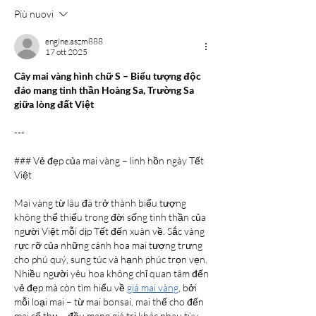
Più nuovi
engine.aszm888
17 ott 2025
Cây mai vàng hình chữ S – Biểu tượng độc 
đáo mang tinh thần Hoàng Sa, Trường Sa 
giữa lòng đất Việt
---
### Vẻ đẹp của mai vàng – linh hồn ngày Tết 
Việt
Mai vàng từ lâu đã trở thành biểu tượng 
không thể thiếu trong đời sống tinh thần của 
người Việt mỗi dịp Tết đến xuân về. Sắc vàng 
rực rỡ của những cánh hoa mai tượng trưng 
cho phú quý, sung túc và hạnh phúc trọn vẹn. 
Nhiều người yêu hoa không chỉ quan tâm đến 
vẻ đẹp mà còn tìm hiểu về 
giá mai vàng
, bởi 
mỗi loại mai – từ mai bonsai, mai thế cho đến 
mai cổ thụ – đều mang giá trị khác nhau tùy 