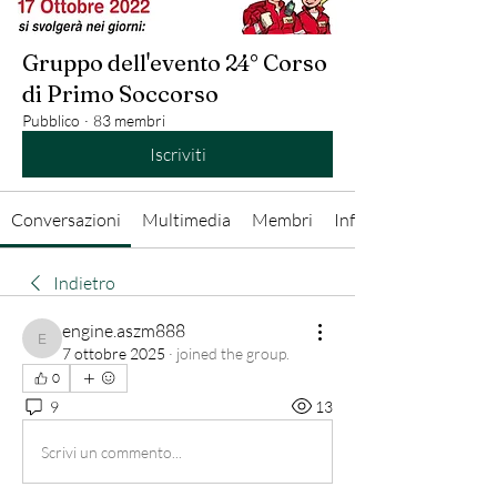
Gruppo dell'evento 24° Corso
di Primo Soccorso
Pubblico
·
83 membri
Iscriviti
Conversazioni
Multimedia
Membri
Info
Indietro
engine.aszm888
engine.aszm888
7 ottobre 2025
·
joined the group.
0
9
13
Scrivi un commento...