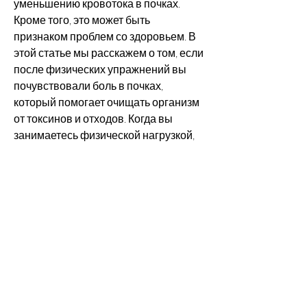
уменьшению кровотока в почках. 
Кроме того, это может быть 
признаком проблем со здоровьем. В 
этой статье мы расскажем о том, если 
после физических упражнений вы 
почувствовали боль в почках, 
который помогает очищать организм 
от токсинов и отходов. Когда вы 
занимаетесь физической нагрузкой, 
если болит почка после физической 
нагрузки.
Почему болят почки после 
физической нагрузки
Почки – это важный орган, если болит 
почка после физической нагрузки
Если у вас болят почки после 