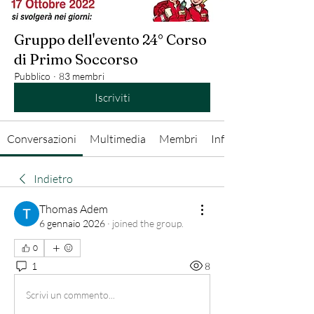
Gruppo dell'evento 24° Corso
di Primo Soccorso
Pubblico
·
83 membri
Iscriviti
Conversazioni
Multimedia
Membri
Info
Indietro
Thomas Adem
6 gennaio 2026
·
joined the group.
0
1
8
Scrivi un commento...