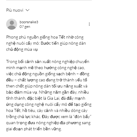
Più nuovi
boonsnake3
07 gen
Phong phú nguồn giống hoa Tết nhờ công 
nghệ nuôi cấy mô: Bước tiến giúp nông dân 
chủ động mùa vụ
Trong bối cảnh sản xuất nông nghiệp chuyển 
mình mạnh mẽ theo hướng công nghệ cao, 
việc chủ động nguồn giống sạch bệnh – đồng 
đều – chất lượng cao đang trở thành yếu tố 
then chốt giúp nông dân tối ưu năng suất và 
bảo đảm mùa vụ. Những năm gần đây, nhiều 
tỉnh thành, đặc biệt là Gia Lai, đã đẩy mạnh 
ứng dụng công nghệ nuôi cấy mô để tạo giống 
hoa Tết, hồ tiêu, cây cảnh và nhiều dòng cây 
trồng chủ lực khác. Đây được xem là “đòn bẩy” 
quan trọng đưa nông nghiệp địa phương sang 
giai đoạn phát triển bền vững.