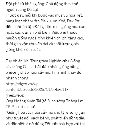
Đột phá từ khâu giống: Chủ động thay thế 
nguồn cung Đà Lạt
Trước đây, mỗi khi bước vào mùa vụ hoa Tết, 
hàng loạt nhà vườn Pleiku, An Khê, Đak Pơ 
đều phải lên tận Đà Lạt tìm mua giống hoa cúc 
hoặc các loại lan phổ biến. Việc phụ thuộc 
nguồn giống ngoài tỉnh khiến chi phí tăng cao, 
thời gian vận chuyển dài và chất lượng cây 
giống khó kiểm soát.
Tuy nhiên, khi Trung tâm Nghiên cứu Giống 
cây trồng Gia Lai bắt đầu nhân giống bằng 
phương pháp nuôi cấy mô, tình hình thay đổi 
nhanh chóng.
https://vigen.vn/wp-
content/uploads/2025/11/oi-le-c11-
ghep.webp
Ông Hoàng Xuân Tài (tổ 3, phường Thắng Lợi, 
TP. Pleiku) chia sẻ:
“Giống hoa cúc nuôi cấy mô cho tỷ lệ sống gần 
như tuyệt đối, sạch bệnh, phát triển đồng đều 
và đặc biệt là nở đúng Tết, rất phù hợp với thị 