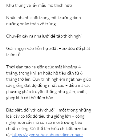
Khử trùng và lấy mẫu mô thích hợp
Nhân nhanh chồi trong môi trường dinh 
dưỡng hoàn toàn vô trùng
Chuyển cây ra nhà lưới để tập thích nghi
Giâm ngọn vào hỗn hợp đất – xơ dừa để phát 
triển rễ
Thời gian tạo ra giống cúc mất khoảng 4 
tháng, trong khi lan hoặc hồ tiêu cần từ 6 
tháng trở lên. Quy trình nghiêm ngặt này giúp 
cây giống đạt độ đồng nhất cao – điều mà các 
phương pháp truyền thống như giâm, chiết, 
ghép khó có thể đảm bảo.
Đặc biệt, đối với cây chuối – một trong những 
loài cây có tốc độ tiêu thụ giống lớn – công 
nghệ nuôi cấy mô còn có môi trường tiêu 
chuẩn riêng. Có thể tìm hiểu chi tiết hơn tại:
👉 
https://vigen.vn/uu-nhuoc-diem-nhan-