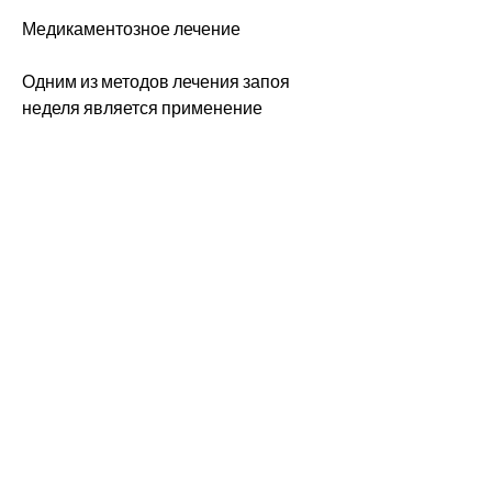
Медикаментозное лечение
Одним из методов лечения запоя 
неделя является применение 
медикаментов, в зависимости от 
состояния пациента.
Психотерапия
Психотерапия может быть очень 
эффективной при лечении запоя 
неделя. Терапевт может помочь 
пациенту разобраться в причинах его 
проблемы и научить его управлять 
своими эмоциями и поведением. 
Также может быть полезной терапия 
групповой поддержки, которые могут 
уменьшить желание употреблять 