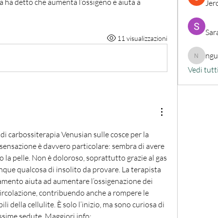
a ha detto che aumenta l’ossigeno e aiuta a 
Jer
Sar
11 visualizzazioni
ng
nguyenk
Vedi tutt
i carbossiterapia Venusian sulle cosce per la 
a sensazione è davvero particolare: sembra di avere 
to la pelle. Non è doloroso, soprattutto grazie al gas 
que qualcosa di insolito da provare. La terapista 
tamento aiuta ad aumentare l’ossigenazione dei 
circolazione, contribuendo anche a rompere le 
li della cellulite. È solo l’inizio, ma sono curiosa di 
vedere i risultati nelle prossime sedute. Maggiori info: 