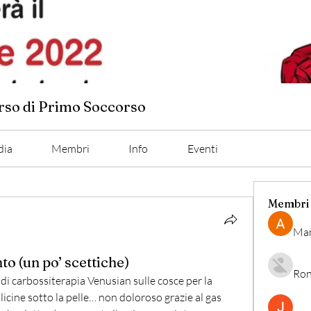
orso di Primo Soccorso
dia
Membri
Info
Eventi
Membri
Man
to (un po’ scettiche)
Ron
di carbossiterapia Venusian sulle cosce per la 
llicine sotto la pelle… non doloroso grazie al gas 