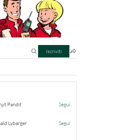
Iscriviti
jit Pandit
Segui
ald Lybarger
Segui