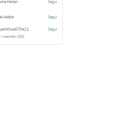
ome Holan
Segui
ah Adele
Segui
uyenkhoa070421
Segui
hoa070421
i i membri (83)