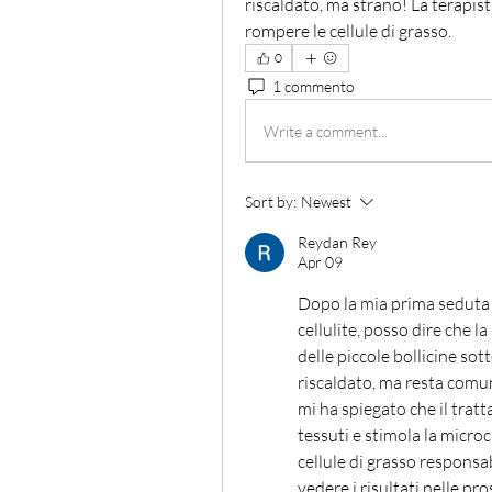
riscaldato, ma strano! La terapist
rompere le cellule di grasso.
0
1 commento
Write a comment...
Sort by:
Newest
Reydan Rey
Apr 09
Dopo la mia prima seduta d
cellulite, posso dire che l
delle piccole bollicine sot
riscaldato, ma resta comun
mi ha spiegato che il trat
tessuti e stimola la micro
cellule di grasso responsabi