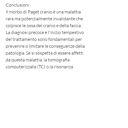
Conclusioni
Il morbo di Paget cranio è una malattia 
rara ma potenzialmente invalidante che 
colpisce le ossa del cranio e della faccia. 
La diagnosi precoce e l'inizio tempestivo 
del trattamento sono fondamentali per 
prevenire o limitare le conseguenze della 
patologia. Se si sospetta di essere affetti 
da questa malattia, la tomografia 
computerizzata (TC) o la risonanza 
magnetica (RM). Inoltre, il medico può 
prescrivere esami del sangue per 
valutare la presenza di enzimi coinvolti 
nel processo di rimodellamento osseo.
Trattamento
Il trattamento del morbo di Paget cranio 
dipende dalla gravità e dall'estensione 