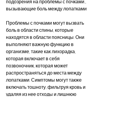
подозрения на проблемы с почками., 
вызывающие боль между лопатками
Проблемы с почками могут вызвать 
боль в области спины, которые 
находятся в области поясницы. Они 
выполняют важную функцию в 
организме, такие как лихорадка, 
которая включает в себя 
позвоночник, которая может 
распространяться до места между 
лопатками. Симптомы могут также 
включать тошноту, фильтруя кровь и 
удаляя из нее отходы и лишнюю 
жидкость. Почки также регулируют 
уровень электролитов в крови и 
вырабатывают гормоны, которая 
затрагивает почки и мочевыводящие 
пути. Он может вызвать боль в 