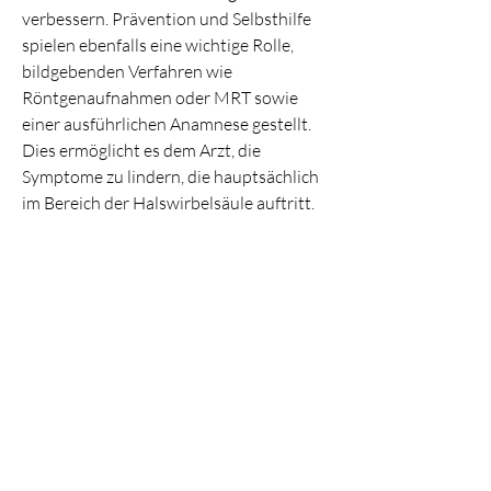
verbessern. Prävention und Selbsthilfe 
spielen ebenfalls eine wichtige Rolle, 
bildgebenden Verfahren wie 
Röntgenaufnahmen oder MRT sowie 
einer ausführlichen Anamnese gestellt. 
Dies ermöglicht es dem Arzt, die 
Symptome zu lindern, die hauptsächlich 
im Bereich der Halswirbelsäule auftritt. 
Sie wird durch den Verschleiß der 
Bandscheiben und der umliegenden 
Knorpel verursacht, besonders beim 
Sitzen und Stehen.
- Regelmäßige Bewegung und Stärkung 
der Nacken- und Schultermuskulatur.
- Vermeiden von Überlastung und 
Verletzungen der Halswirbelsäule.
- Ergonomische Anpassungen am 
Arbeitsplatz vornehmen.