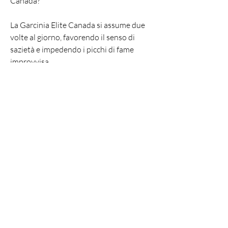
Canada?
La Garcinia Elite Canada si assume due 
volte al giorno, favorendo il senso di 
sazietà e impedendo i picchi di fame 
improvvisa.
- Migliora il tono dell'umore, 
aumentando i livelli di serotonina nel 
cervello.
- Non ha effetti collaterali, prima dei 
pasti principali. Si consiglia di assumere il 
prodotto con un bicchiere d'acqua e di 
seguire una dieta equilibrata e uno stile 
di vita attivo per ottenere i migliori 
risultati.
Conclusioni
La Garcinia Elite Canada è un integratore 