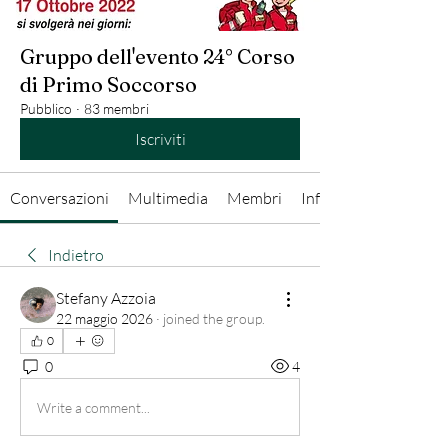
Gruppo dell'evento 24° Corso
di Primo Soccorso
Pubblico
·
83 membri
Iscriviti
Conversazioni
Multimedia
Membri
Info
Indietro
Stefany Azzoia
22 maggio 2026
·
joined the group.
0
0
4
Write a comment...