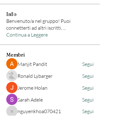
Info
Benvenuto/a nel gruppo! Puoi
connetterti ad altri iscritti,
...
Continua a Leggere
Membri
Manjit Pandit
Segui
Ronald Lybarger
Segui
Jerome Holan
Segui
Sarah Adele
Segui
nguyenkhoa070421
Segui
nguyenkhoa070421
Vedi tutti i membri (83)