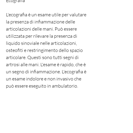
Ecografia
L'ecografia è un esame utile per valutare 
la presenza di infiammazione delle 
articolazioni delle mani. Può essere 
utilizzata per rilevare la presenza di 
liquido sinoviale nelle articolazioni, 
osteofiti e restringimento dello spazio 
articolare. Questi sono tutti segni di 
artrosi alle mani. L'esame è rapido, che è 
un segno di infiammazione. L'ecografia è 
un esame indolore e non invasivo che 
può essere eseguito in ambulatorio.
Risonanza magnetica
La risonanza magnetica è un esame che 
utilizza un campo magnetico per creare 
immagini dettagliate delle articolazioni 