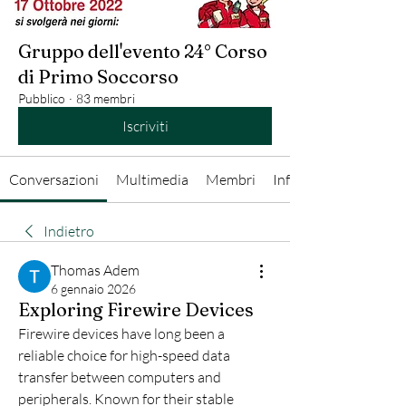
Gruppo dell'evento 24° Corso
di Primo Soccorso
Pubblico
·
83 membri
Iscriviti
Conversazioni
Multimedia
Membri
Info
Indietro
Thomas Adem
6 gennaio 2026
Exploring Firewire Devices
Firewire devices have long been a 
reliable choice for high-speed data 
transfer between computers and 
peripherals. Known for their stable 