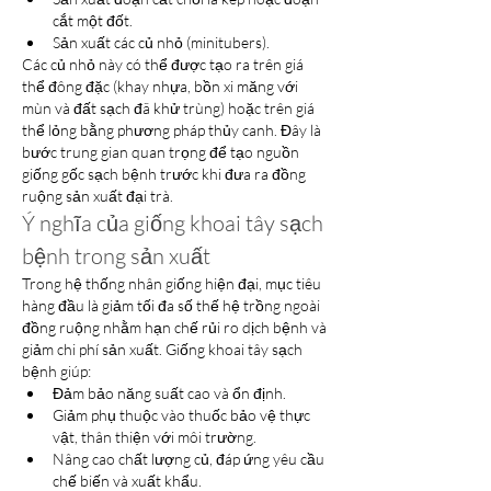
cắt một đốt.
Sản xuất các củ nhỏ (minitubers).
Các củ nhỏ này có thể được tạo ra trên giá 
thể đông đặc (khay nhựa, bồn xi măng với 
mùn và đất sạch đã khử trùng) hoặc trên giá 
thể lỏng bằng phương pháp thủy canh. Đây là 
bước trung gian quan trọng để tạo nguồn 
giống gốc sạch bệnh trước khi đưa ra đồng 
ruộng sản xuất đại trà.
Ý nghĩa của giống khoai tây sạch 
bệnh trong sản xuất
Trong hệ thống nhân giống hiện đại, mục tiêu 
hàng đầu là giảm tối đa số thế hệ trồng ngoài 
đồng ruộng nhằm hạn chế rủi ro dịch bệnh và 
giảm chi phí sản xuất. Giống khoai tây sạch 
bệnh giúp:
Đảm bảo năng suất cao và ổn định.
Giảm phụ thuộc vào thuốc bảo vệ thực 
vật, thân thiện với môi trường.
Nâng cao chất lượng củ, đáp ứng yêu cầu 
chế biến và xuất khẩu.