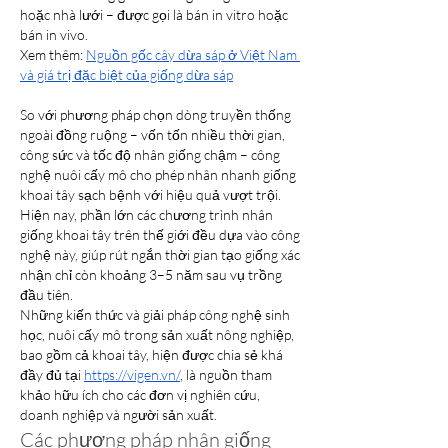
hoặc nhà lưới – được gọi là bán in vitro hoặc 
bán in vivo.
Xem thêm: 
Nguồn gốc cây dừa sáp ở Việt Nam 
và giá trị đặc biệt của giống dừa sáp
So với phương pháp chọn dòng truyền thống 
ngoài đồng ruộng – vốn tốn nhiều thời gian, 
công sức và tốc độ nhân giống chậm – công 
nghệ nuôi cấy mô cho phép nhân nhanh giống 
khoai tây sạch bệnh với hiệu quả vượt trội. 
Hiện nay, phần lớn các chương trình nhân 
giống khoai tây trên thế giới đều dựa vào công 
nghệ này, giúp rút ngắn thời gian tạo giống xác 
nhận chỉ còn khoảng 3–5 năm sau vụ trồng 
đầu tiên.
Những kiến thức và giải pháp công nghệ sinh 
học, nuôi cấy mô trong sản xuất nông nghiệp, 
bao gồm cả khoai tây, hiện được chia sẻ khá 
đầy đủ tại 
https://vigen.vn/
, là nguồn tham 
khảo hữu ích cho các đơn vị nghiên cứu, 
doanh nghiệp và người sản xuất.
Các phương pháp nhân giống 