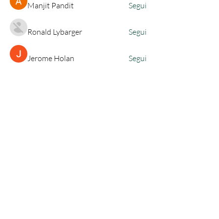
Manjit Pandit
Segui
Ronald Lybarger
Segui
Jerome Holan
Segui
Sarah Adele
Segui
nguyenkhoa070421
Segui
nguyenkhoa070421
Vedi tutti i membri (83)