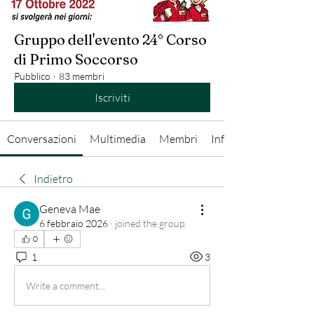
Gruppo dell'evento 24° Corso
di Primo Soccorso
Pubblico
·
83 membri
Iscriviti
Conversazioni
Multimedia
Membri
Info
Indietro
Geneva Mae
6 febbraio 2026
·
joined the group.
0
1
3
Write a comment...