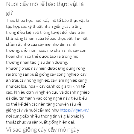
Nuôi cấy mô tế bào thực vật là 
gì?
Theo khoa học, nuôi cấy mô tế bào thực vật là 
tập hợp các kỹ thuật nhân giống cây trồng 
trong điều kiện vô trùng tuyệt đối, dựa trên 
khả năng tái sinh của tế bào thực vật. Từ một 
phần rất nhỏ của cây mẹ như đỉnh sinh 
trưởng, chồi non hoặc mô phân sinh, cây con 
hoàn chỉnh có thể được tạo ra trong môi 
trường nhân tạo giàu dinh dưỡng.
Phương pháp này hiện được ứng dụng rộng 
rãi trong sản xuất giống cây công nghiệp, cây 
ăn trái, cây nông nghiệp, cây lâm nghiệp cũng 
như các loại hoa – cây cảnh có giá trị kinh tế 
cao. Nhiều đơn vị nghiên cứu và doanh nghiệp 
đã đầu tư mạnh vào công nghệ này, tiêu biểu 
có thể kể đến các nền tảng chuyên sâu về 
giống cây và nuôi cấy mô như 
https://vigen.vn/
, 
nơi cung cấp nhiều thông tin và giải pháp kỹ 
thuật phục vụ sản xuất giống hiện đại.
Vì sao giống cây cấy mô ngày 