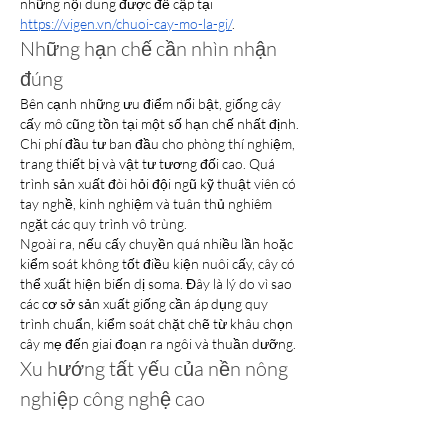
những nội dung được đề cập tại 
https://vigen.vn/chuoi-cay-mo-la-gi/
.
Những hạn chế cần nhìn nhận 
đúng
Bên cạnh những ưu điểm nổi bật, giống cây 
cấy mô cũng tồn tại một số hạn chế nhất định. 
Chi phí đầu tư ban đầu cho phòng thí nghiệm, 
trang thiết bị và vật tư tương đối cao. Quá 
trình sản xuất đòi hỏi đội ngũ kỹ thuật viên có 
tay nghề, kinh nghiệm và tuân thủ nghiêm 
ngặt các quy trình vô trùng.
Ngoài ra, nếu cấy chuyền quá nhiều lần hoặc 
kiểm soát không tốt điều kiện nuôi cấy, cây có 
thể xuất hiện biến dị soma. Đây là lý do vì sao 
các cơ sở sản xuất giống cần áp dụng quy 
trình chuẩn, kiểm soát chặt chẽ từ khâu chọn 
cây mẹ đến giai đoạn ra ngôi và thuần dưỡng.
Xu hướng tất yếu của nền nông 
nghiệp công nghệ cao
Dù còn những thách thức, không thể phủ 
nhận rằng công nghệ nuôi cấy mô đã và đang 