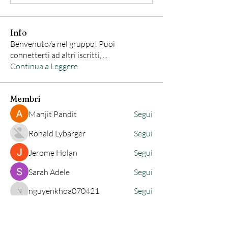
Info
Benvenuto/a nel gruppo! Puoi
connetterti ad altri iscritti,
...
Continua a Leggere
Membri
Manjit Pandit
Segui
Ronald Lybarger
Segui
Jerome Holan
Segui
Sarah Adele
Segui
nguyenkhoa070421
Segui
nguyenkhoa070421
Vedi tutti i membri (83)