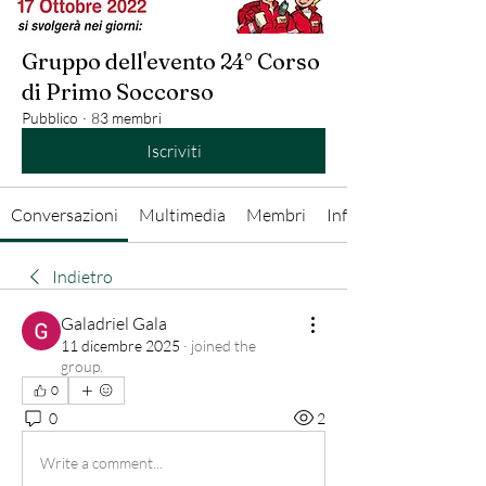
Gruppo dell'evento 24° Corso
di Primo Soccorso
Pubblico
·
83 membri
Iscriviti
Conversazioni
Multimedia
Membri
Info
Indietro
Galadriel Gala
11 dicembre 2025
·
joined the
group.
0
0
2
Write a comment...