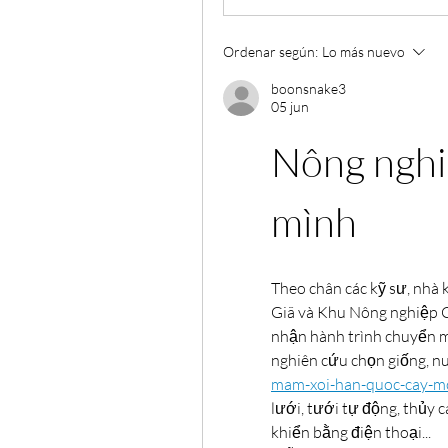
Ordenar según:
Lo más nuevo
boonsnake3
05 jun
Nông nghiệ
mình
Theo chân các kỹ sư, nhà 
Giã và Khu Nông nghiệp 
nhận hành trình chuyển m
nghiên cứu chọn giống, nu
mam-xoi-han-quoc-cay-m
lưới, tưới tự động, thủy
khiển bằng điện thoại...