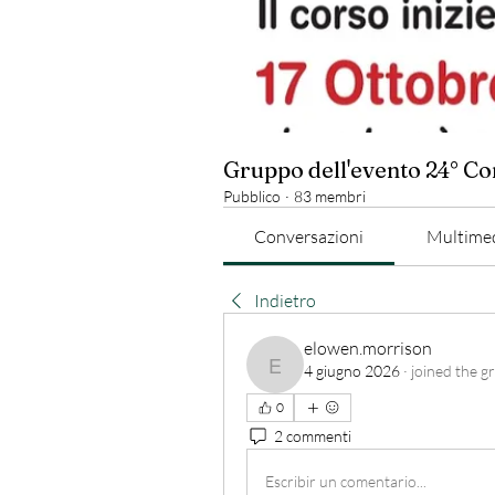
Gruppo dell'evento 24° C
Pubblico
·
83 membri
Conversazioni
Multime
Indietro
elowen.morrison
4 giugno 2026
·
joined the g
elowen.morrison
0
2 commenti
Escribir un comentario...