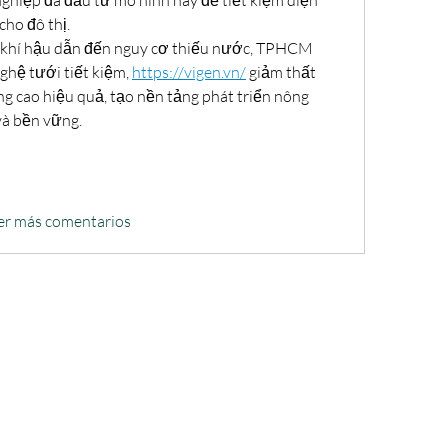
ghiệp đã đầu tư mô hình này để tiết kiệm diện 
cho đô thị.
i khí hậu dẫn đến nguy cơ thiếu nước, TPHCM 
hệ tưới tiết kiệm, 
https://vigen.vn/
 giảm thất 
âng cao hiệu quả, tạo nền tảng phát triển nông 
và bền vững.
er más comentarios