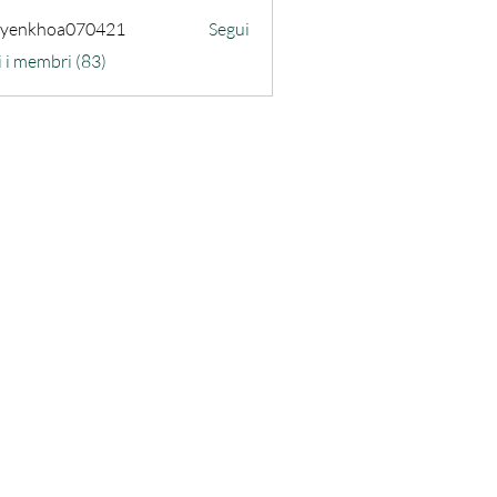
uyenkhoa070421
Segui
hoa070421
i i membri (83)