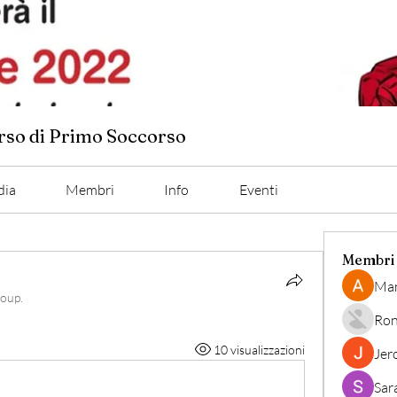
orso di Primo Soccorso
dia
Membri
Info
Eventi
Membri
Man
roup.
Ron
10 visualizzazioni
Jer
Sar