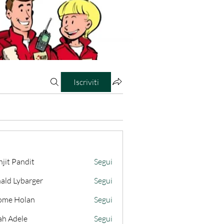
Iscriviti
jit Pandit
Segui
ald Lybarger
Segui
ome Holan
Segui
ah Adele
Segui