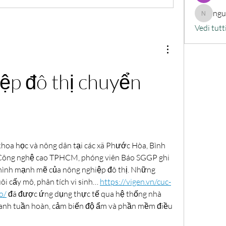
ng
nguyenk
Vedi tutt
p đô thị chuyển 
khoa học và nông dân tại các xã Phước Hòa, Bình 
Công nghệ cao TPHCM, phóng viên Báo SGGP ghi 
ình mạnh mẽ của nông nghiệp đô thị. Những 
ôi cấy mô, phân tích vi sinh… 
https://vigen.vn/cuc-
o/
 đã được ứng dụng thực tế qua hệ thống nhà 
 canh tuần hoàn, cảm biến độ ẩm và phần mềm điều 