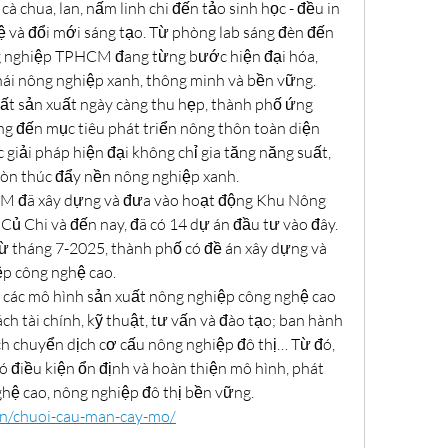
à chua, lan, nấm linh chi đến tảo sinh học - đều in 
 và đổi mới sáng tạo. Từ phòng lab sáng đèn đến 
g nghiệp TPHCM đang từng bước hiện đại hóa, 
ái nông nghiệp xanh, thông minh và bền vững.
đất sản xuất ngày càng thu hẹp, thành phố ứng 
g đến mục tiêu phát triển nông thôn toàn diện 
 giải pháp hiện đại không chỉ gia tăng năng suất, 
òn thúc đẩy nền nông nghiệp xanh.
 đã xây dựng và đưa vào hoạt động Khu Nông 
Củ Chi và đến nay, đã có 14 dự án đầu tư vào đây. 
ừ tháng 7-2025, thành phố có đề án xây dựng và 
p công nghệ cao.
 các mô hình sản xuất nông nghiệp công nghệ cao 
ch tài chính, kỹ thuật, tư vấn và đào tạo; ban hành 
h chuyển dịch cơ cấu nông nghiệp đô thị… Từ đó, 
ó điều kiện ổn định và hoàn thiện mô hình, phát 
hệ cao, nông nghiệp đô thị bền vững.
.vn/chuoi-cau-man-cay-mo/