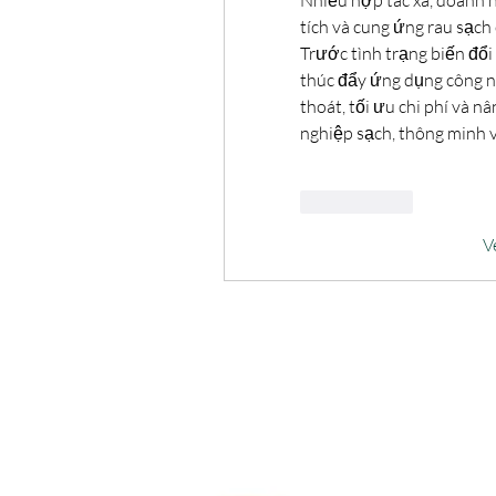
Nhiều hợp tác xã, doanh n
tích và cung ứng rau sạch 
Trước tình trạng biến đổ
thúc đẩy ứng dụng công ng
thoát, tối ưu chi phí và n
nghiệp sạch, thông minh 
Me gusta
V