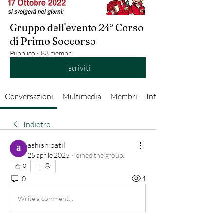
Gruppo dell'evento 24° Corso
di Primo Soccorso
Pubblico
·
83 membri
Iscriviti
Conversazioni
Multimedia
Membri
Info
Indietro
ashish patil
25 aprile 2025
·
joined the group.
0
0
1
Write a comment...