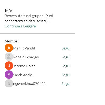
Info
Benvenuto/a nel gruppo! Puoi
connetterti ad altri iscritti,
...
Continua a Leggere
Membri
Manjit Pandit
Segui
Ronald Lybarger
Segui
Jerome Holan
Segui
Sarah Adele
Segui
nguyenkhoa070421
Segui
nguyenkhoa070421
Vedi tutti i membri (83)