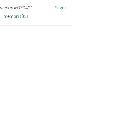
uyenkhoa070421
Segui
hoa070421
i i membri (83)