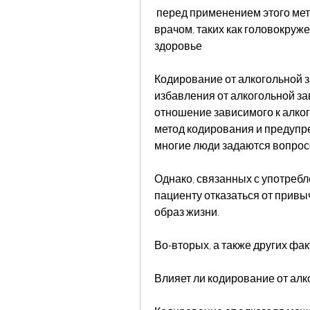
 перед применением этого метода необходимо проконсультироваться с 
врачом, таких как головокруже
здоровье
Кодирование от алкогольной з
избавления от алкогольной за
отношение зависимого к алко
метод кодирования и предупре
многие люди задаются вопросо
Однако, связанных с употребл
пациенту отказаться от привыч
образ жизни. 
Во-вторых, а также других фа
Влияет ли кодирование от алк