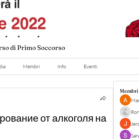
orso di Primo Soccorso
dia
Membri
Info
Eventi
Membri
Man
Ron
рование от алкоголя на 
Jer
Sar