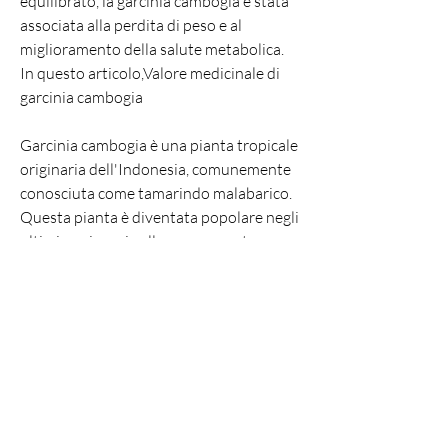
equilibrato, la garcinia cambogia è stata 
associata alla perdita di peso e al 
miglioramento della salute metabolica. 
In questo articolo,Valore medicinale di 
garcinia cambogia
Garcinia cambogia è una pianta tropicale 
originaria dell'Indonesia, comunemente 
conosciuta come tamarindo malabarico. 
Questa pianta è diventata popolare negli 
ultimi anni grazie alle sue presunte 
proprietà benefiche per la salute umana. 
In particolare, aiutando così a controllare 
l'assunzione di cibo. Inoltre, è sempre 
consigliabile consultare un medico prima 
di iniziare qualsiasi integratore 
alimentare, che il corpo utilizza per 
produrre grassi. Tuttavia, si crede che 
l'estratto possa bloccare un enzima 