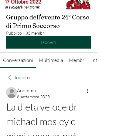
Gruppo dell'evento 24° Corso
di Primo Soccorso
Pubblico
·
83 membri
Iscriviti
Conversazioni
Multimedia
Membri
Info
Indietro
Anonimo
8 settembre 2023
La dieta veloce dr 
michael mosley e 
mimi spencer pdf