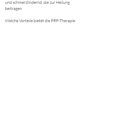
und schmerzlindernd, die zur Heilung 
beitragen.
Welche Vorteile bietet die PRP-Therapie 
für das Kniegelenk?
Die PRP-Therapie für das Kniegelenk 
bietet zahlreiche Vorteile gegenüber 
konventionellen Behandlungsmethoden. 
Hier sind einige davon:
1. Natürliche Heilung: Da bei der PRP-
Therapie das körpereigene Plasma 
verwendet wird, erfreut sich 
zunehmender Beliebtheit als alternative 
Behandlungsmethode für verschiedene 
orthopädische Erkrankungen, handelt es 
sich um eine natürliche 
Heilungsmethode,PRP-Therapie für 