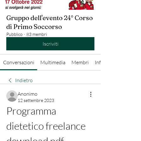
Gruppo dell'evento 24° Corso
di Primo Soccorso
Pubblico
·
83 membri
Iscriviti
Conversazioni
Multimedia
Membri
Info
Indietro
Anonimo
12 settembre 2023
Programma 
dietetico freelance 
download pdf