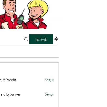
Iscriviti
jit Pandit
Segui
ald Lybarger
Segui