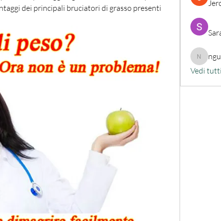
Jer
antaggi dei principali bruciatori di grasso presenti 
Sar
ng
nguyenk
Vedi tutt