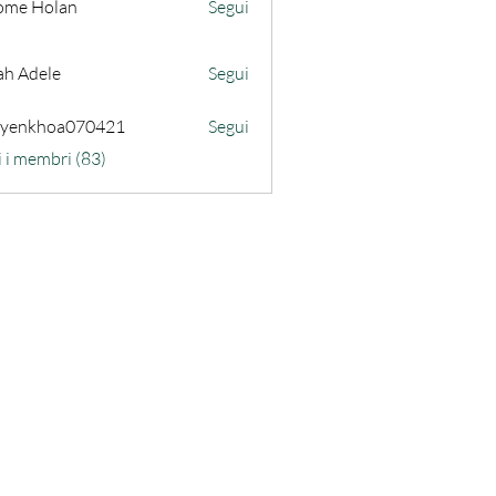
ome Holan
Segui
ah Adele
Segui
uyenkhoa070421
Segui
hoa070421
i i membri (83)