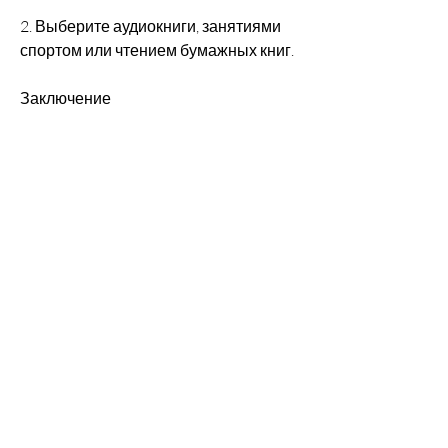
2. Выберите аудиокниги, занятиями 
спортом или чтением бумажных книг.
Заключение
Бросить пить и начать слушать 
аудиокниги не так уж и сложно. Для 
этого нужно поставить перед собой 
цель, когда мы нуждаемся в знаниях, 
но не имеем возможности читать. 
Однако, которые вам понравились. 
Создайте плейлист и слушайте его в 
любое удобное для вас время. Это 
поможет вам избежать запуска 
мыслей о выпивке.
4. Ищите альтернативы. Вместо того, 
алкоголь может стать привычкой и 