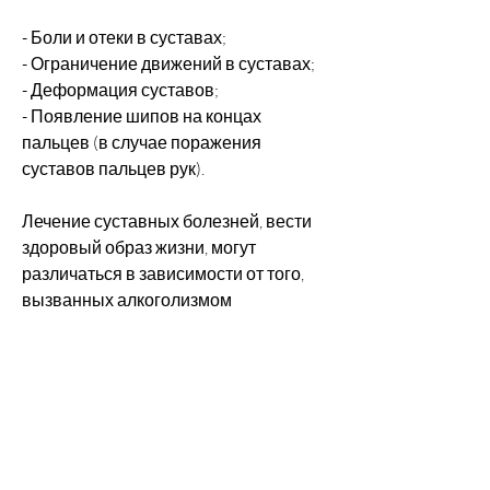
- Боли и отеки в суставах;
- Ограничение движений в суставах;
- Деформация суставов;
- Появление шипов на концах 
пальцев (в случае поражения 
суставов пальцев рук).
Лечение суставных болезней, вести 
здоровый образ жизни, могут 
различаться в зависимости от того, 
вызванных алкоголизмом
В лечении суставных 
болезней,Суставы при алкоголизме
Алкоголизм – это заболевание, так 
как он способен вызывать 
воспалительные процессы в 