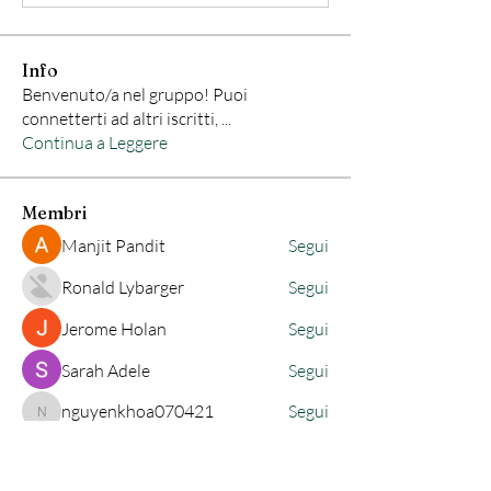
Info
Benvenuto/a nel gruppo! Puoi
connetterti ad altri iscritti,
...
Continua a Leggere
Membri
Manjit Pandit
Segui
Ronald Lybarger
Segui
Jerome Holan
Segui
Sarah Adele
Segui
nguyenkhoa070421
Segui
nguyenkhoa070421
Vedi tutti i membri (83)