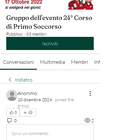
Gruppo dell'evento 24° Corso
di Primo Soccorso
Pubblico
·
83 membri
Iscriviti
Conversazioni
Multimedia
Membri
Info
Indietro
Anonimo
10 dicembre 2024
·
joined the
group.
0
0
2
Scrivi un commento...