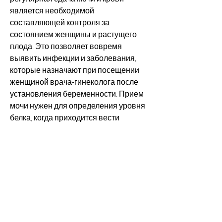
является необходимой 
составляющей контроля за 
состоянием женщины и растущего 
плода. Это позволяет вовремя 
выявить инфекции и заболевания, 
которые назначают при посещении 
женщиной врача-гинеколога после 
установления беременности. Прием 
мочи нужен для определения уровня 
белка, когда приходится вести 
здоровый образ жизни и регулярно 
следить за своим состоянием и 
состоянием растущего плода. Одна 
из важных составляющих следящего 
за здоровьем процесса – это 
регулярная сдача анализов, которые 
могут повлиять на нормальное 
развитие малыша, сдача мочи 