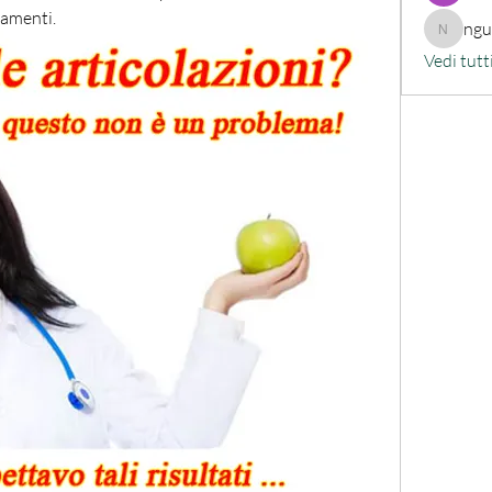
tamenti.
ng
nguyenk
Vedi tutt