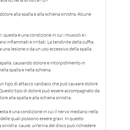
 alla schiena sinistra</b>
olore alla spalla e alla schiena sinistra. Alcune 
i: questa è una condizione in cui i muscoli e i 
no infiammati e irritati. La tendinite della cuffia 
a una lesione o da un uso eccessivo della spalla.
lla spalla, causando dolore e intorpidimento in 
nella spalla e nella schiena.
un tipo di attacco cardiaco che può causare dolore 
a. Questo tipo di dolore può essere accompagnato da 
re alla spalla e alla schiena sinistra.
esta è una condizione in cui il nervo mediano nella 
elle quali possono essere gravi. In questo 
sinistra: cause, un'ernia del disco può richiedere 