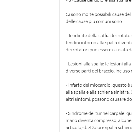
<b>Cause del dolore alla spalla e
Ci sono molte possibili cause del d
delle cause più comuni sono:
- Tendinite della cuffia dei rotator
tendini intorno alla spalla diventa
dei rotatori può essere causata d
- Lesioni alla spalla: le lesioni a
diverse parti del braccio, incluso 
- Infarto del miocardio: questo è 
alla spalla e alla schiena sinistr
altri sintomi, possono causare dolo
- Sindrome del tunnel carpale: qu
mano diventa compresso, alcune d
articolo,<b>Dolore spalla schiena 