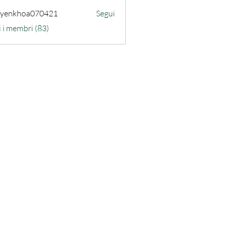
uyenkhoa070421
Segui
hoa070421
i i membri (83)