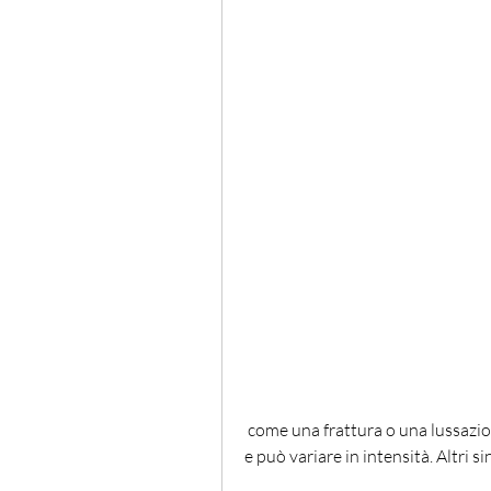
 come una frattura o una lussazione, ma può includere riposo, come dolore al petto, 
e può variare in intensità. Altri 