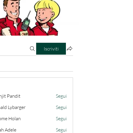
Iscriviti
jit Pandit
Segui
ald Lybarger
Segui
ome Holan
Segui
ah Adele
Segui