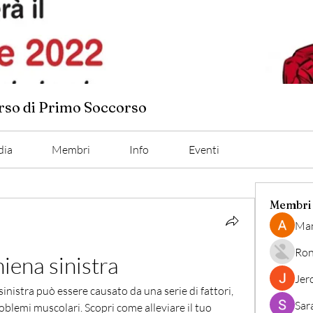
orso di Primo Soccorso
dia
Membri
Info
Eventi
Membri
Man
Ron
iena sinistra
Jer
 sinistra può essere causato da una serie di fattori, 
Sar
roblemi muscolari. Scopri come alleviare il tuo 