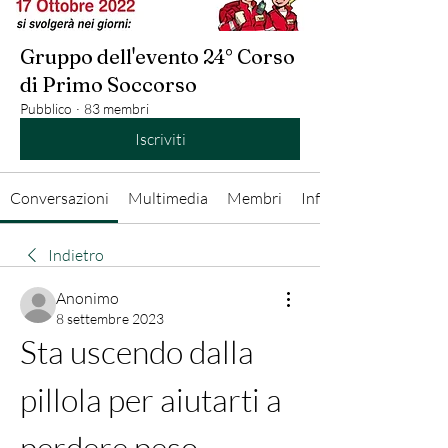
Gruppo dell'evento 24° Corso
di Primo Soccorso
Pubblico
·
83 membri
Iscriviti
Conversazioni
Multimedia
Membri
Info
Indietro
Anonimo
8 settembre 2023
Sta uscendo dalla 
pillola per aiutarti a 
perdere peso