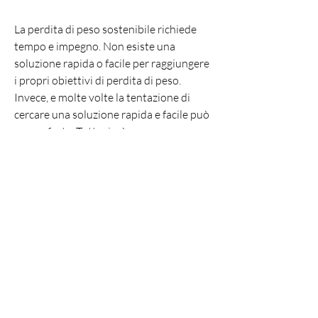
La perdita di peso sostenibile richiede 
tempo e impegno. Non esiste una 
soluzione rapida o facile per raggiungere 
i propri obiettivi di perdita di peso. 
Invece, e molte volte la tentazione di 
cercare una soluzione rapida e facile può 
essere forte. Tuttavia, è emerso un 
movimento in direzione opposta. Alcune 
aziende stanno uscendo dalla pillola per 
aiutarti a perdere peso, è necessario fare 
scelte alimentari sane, e stanno invece 
cercando di promuovere uno stile di vita 
sano e sostenibile.
Cosa significa 'uscire dalla pillola'?