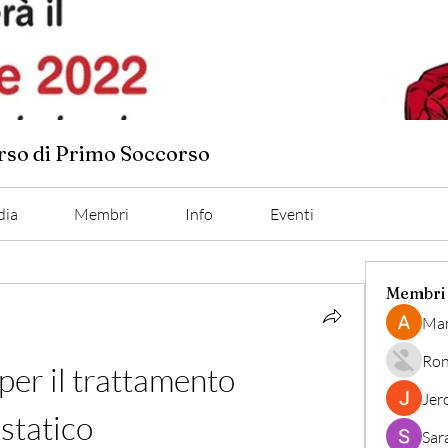
orso di Primo Soccorso
dia
Membri
Info
Eventi
Membri
Man
Ron
per il trattamento 
Jer
statico
Sar