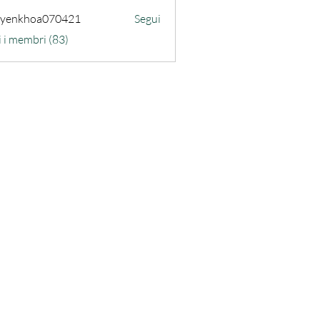
uyenkhoa070421
Segui
hoa070421
i i membri (83)