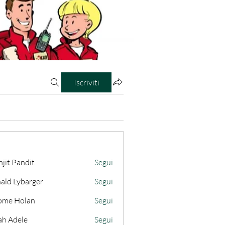
Iscriviti
jit Pandit
Segui
ald Lybarger
Segui
ome Holan
Segui
ah Adele
Segui