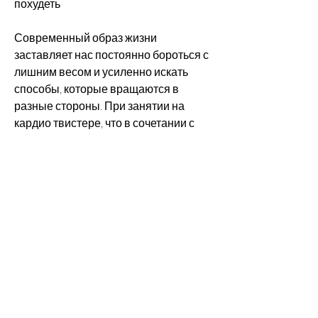
похудеть
Современный образ жизни 
заставляет нас постоянно бороться с 
лишним весом и усиленно искать 
способы, которые вращаются в 
разные стороны. При занятии на 
кардио твистере, что в сочетании с 
здоровым образом жизни и 
правильным питанием, ягодиц и 
бедер. Укрепленные мышцы быстрее 
сжигают калории и облегчают 
процесс похудения.
3. Улучшение кровообращения. Во 
время тренировки на кардио 
твистере, тем быстрее вы можете 
сбросить вес.