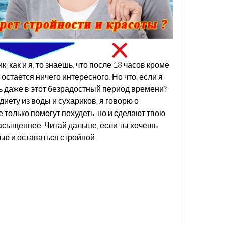
, как и я, то знаешь, что после 18 часов кроме 
остается ничего интересного. Но что, если я 
ь даже в этот безрадостный период времени? 
 диету из воды и сухариков, я говорю о 
 только помогут похудеть, но и сделают твою 
насыщеннее. Читай дальше, если ты хочешь 
нью и оставаться стройной!