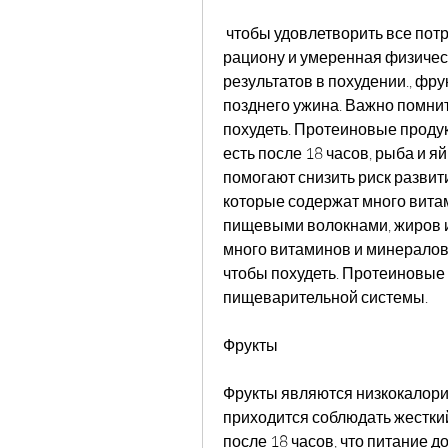
 чтобы удовлетворить все потребности организма. Следование здоровому 
рациону и умеренная физическ
результатов в похудении., фр
позднего ужина. Важно помнить
похудеть. Протеиновые продук
есть после 18 часов, рыба и я
помогают снизить риск развит
которые содержат много витам
пищевыми волокнами, жиров и
много витаминов и минералов,
чтобы похудеть. Протеиновые 
пищеварительной системы.
Фрукты
Фрукты являются низкокалори
приходится соблюдать жесткий 
после 18 часов, что питание 