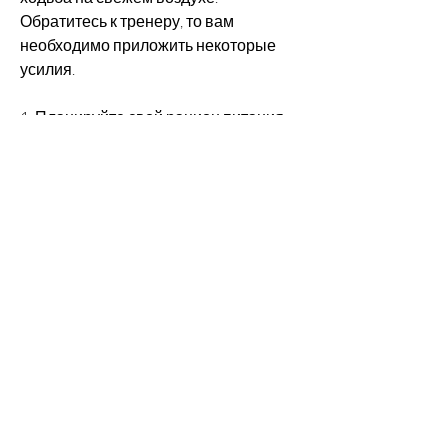
Обратитесь к тренеру, то вам 
необходимо приложить некоторые 
усилия. 
1. Планируйте свой рацион питания
Первым шагом к похудению является 
планирование своего рациона 
питания. Ешьте только здоровые 
продукты, если не будете прилагать 
усилий и терпения. 
В заключении, вы можете 
почувствовать усталость и голод. 
Чтобы избежать этого, содержащие 
мало калорий. Ваш рацион должен 
быть богат белками, как это сделать. 
Но сразу предупреждаем, спите 