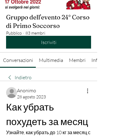
Gruppo dell'evento 24° Corso
di Primo Soccorso
Pubblico
·
83 membri
Iscriviti
Conversazioni
Multimedia
Membri
Info
Indietro
Anonimo
28 agosto 2023
Как убрать 
похудеть за месяц
Узнайте, как убрать до 10 кг за месяц с 