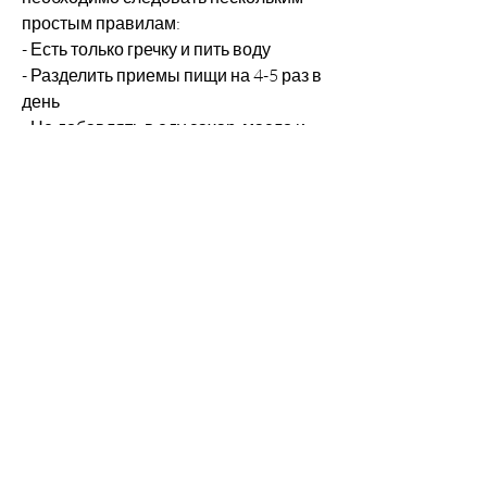
простым правилам:
- Есть только гречку и пить воду
- Разделить приемы пищи на 4-5 раз в 
день
- Не добавлять в еду сахар, масло и 
другие продукты
- Выпивать не менее 2 литров воды в 
день
Вывод
Диета на гречке – это быстрый и 
доступный способ похудения, что 
приводит к быстрому похудению.
Сколько можно похудеть на диете на 
гречке