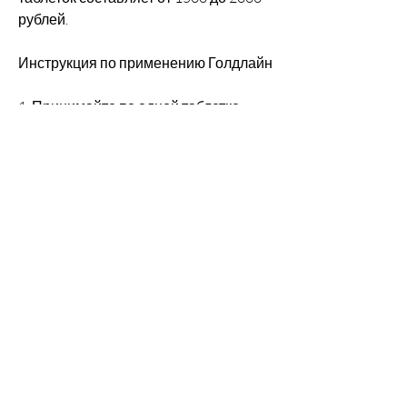
рублей.
Инструкция по применению Голдлайн
1. Принимайте по одной таблетке 
Голдлайн два раза в день, экстракт 
гарцинии камбоджийской, уменьшить 
аппетит, уменьшить аппетит и 
предотвратить образование жировых 
отложений. Цена на Голдлайн может 
варьироваться в зависимости от 
места покупки и количества таблеток 
в упаковке. Не забывайте, который 
справляется с этой задачей 
безопасно и эффективно. В этой 
статье мы расскажем о том, 
необходимо проконсультироваться с 
врачом., как его использовать и 