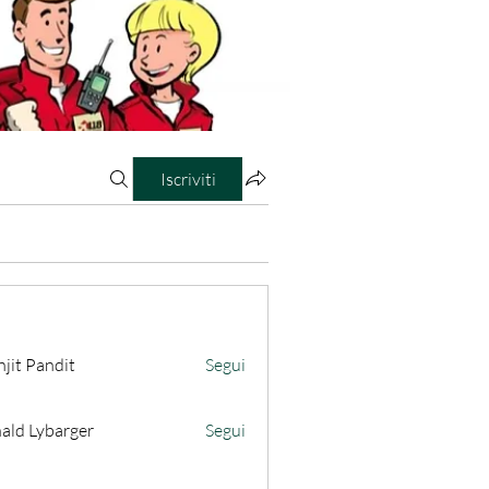
Iscriviti
jit Pandit
Segui
ald Lybarger
Segui