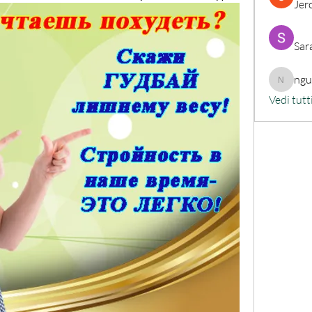
Jer
Sar
ng
nguyenk
Vedi tutt