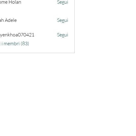
ome Holan
Segui
ah Adele
Segui
uyenkhoa070421
Segui
hoa070421
i i membri (83)