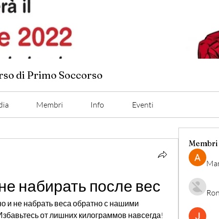
orso di Primo Soccorso
dia
Membri
Info
Eventi
Membri
Man
 не набирать после вес
Ron
но и не набрать веса обратно с нашими 
Избавьтесь от лишних килограммов навсегда!