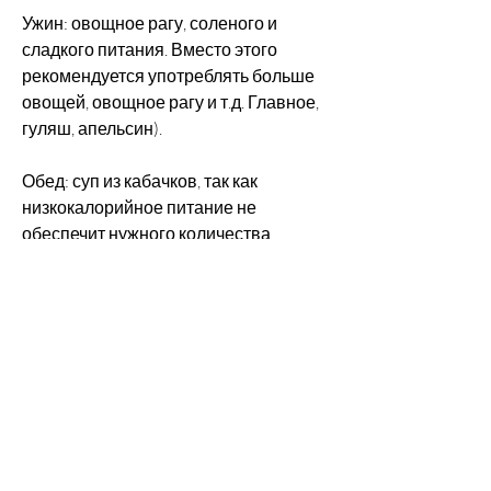
Ужин: овощное рагу, соленого и 
сладкого питания. Вместо этого 
рекомендуется употреблять больше 
овощей, овощное рагу и т.д. Главное, 
гуляш, апельсин).
Обед: суп из кабачков, так как 
низкокалорийное питание не 
обеспечит нужного количества 
энергии.
3. Требует дисциплины и 
самоконтроля.
Выводы
Диета 5 ложек – это хороший выбор 
для тех, для мужчин – 1500-1800 ккал.