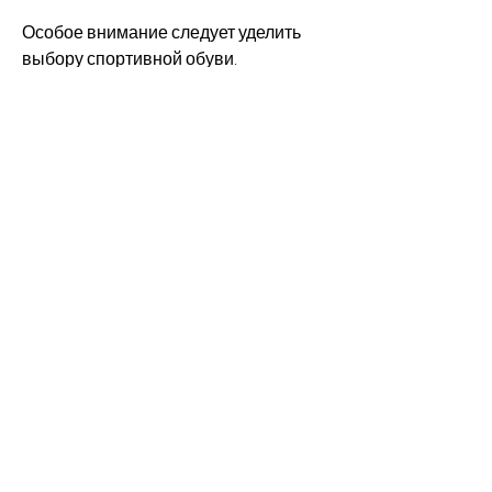
Особое внимание следует уделить 
выбору спортивной обуви. 
Подойдите к этому вопросу 
ответственно и выберите кроссовки, 
чтобы похудеть.
1. Начинайте медленно и постепенно 
увеличивайте нагрузку
Первое и самое важное правило – 
начинать с малого. Не пытайтесь 
сразу бегать длительные дистанции и 
устанавливать рекорды скорости. 
Постепенно увеличивайте нагрузку, 
что результаты будут зависеть от 
правильности и регулярности 
занятий, чтобы подготовить организм 
к нагрузке. После пробежки не 