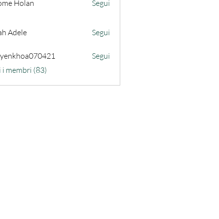
ome Holan
Segui
ah Adele
Segui
uyenkhoa070421
Segui
hoa070421
i i membri (83)