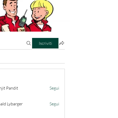
Iscriviti
jit Pandit
Segui
ald Lybarger
Segui