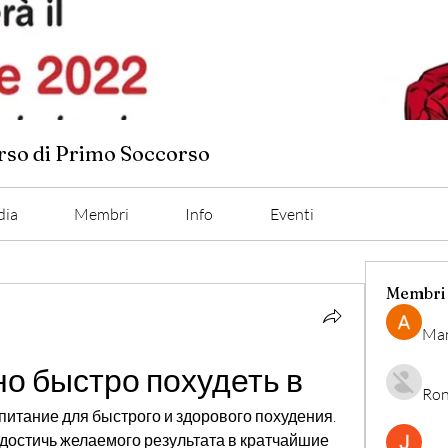
orso di Primo Soccorso
dia
Membri
Info
Eventi
Membri
Man
о быстро похудеть в
Ron
итание для быстрого и здорового похудения. 
 достичь желаемого результата в кратчайшие 