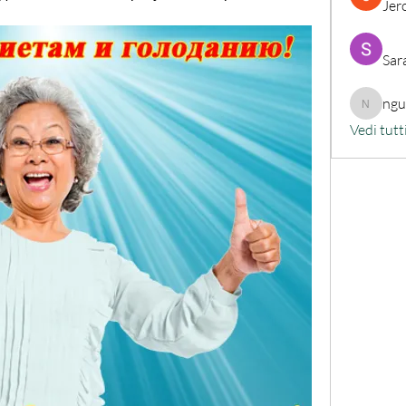
Jer
Sar
ng
nguyenk
Vedi tutt