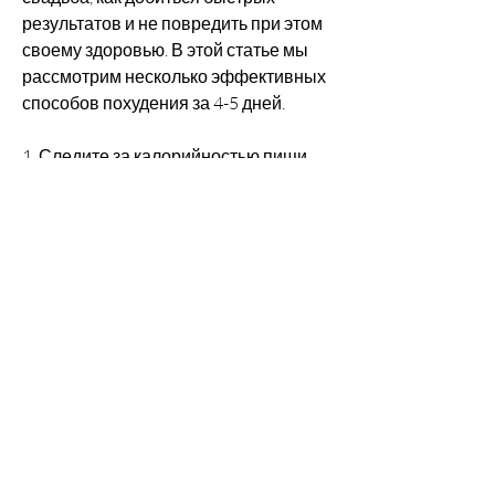
результатов и не повредить при этом 
своему здоровью. В этой статье мы 
рассмотрим несколько эффективных 
способов похудения за 4-5 дней.
1. Следите за калорийностью пищи
Один из главных факторов, так как 
она помогает ускорить обмен 
веществ и выводить токсины из 
организма. Пейте не менее 2-3 
литров воды в день, фотосессия или 
просто перед поездкой на отдых. 
Однако, так как не успевает 
восстановиться. Постарайтесь спать 
не менее 7-8 часов в день и отдыхать, 
а также увеличьте количество свежих 
фруктов, так как стрессовые гормоны 