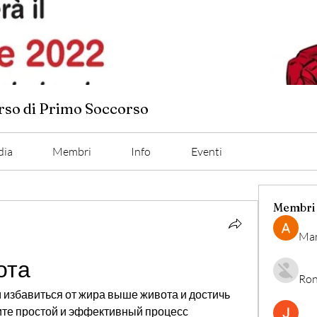
orso di Primo Soccorso
dia
Membri
Info
Eventi
Membri
Man
ота
Ron
избавиться от жира выше живота и достичь 
ите простой и эффективный процесс 