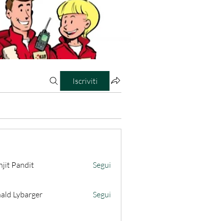
Iscriviti
jit Pandit
Segui
ald Lybarger
Segui