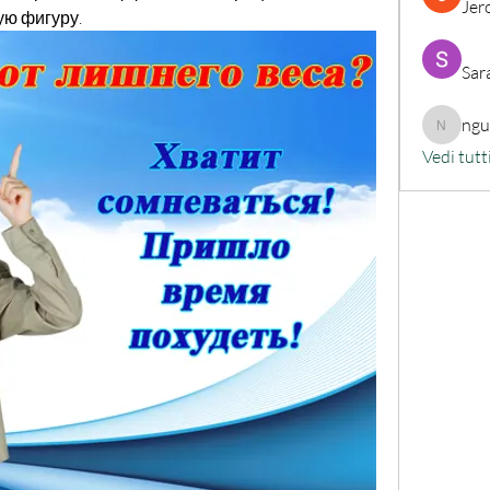
Jer
ую фигуру.
Sar
ng
nguyenk
Vedi tutt