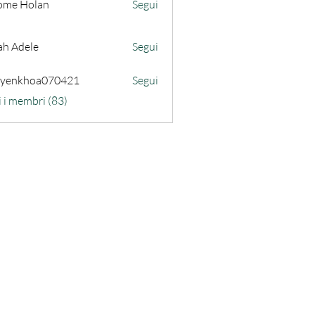
ome Holan
Segui
ah Adele
Segui
uyenkhoa070421
Segui
hoa070421
i i membri (83)