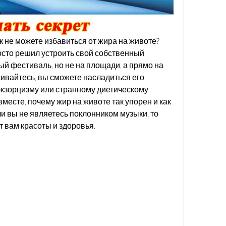
к не можете избавиться от жира на животе? 
осто решил устроить свой собственный 
й фестиваль, но не на площади, а прямо на 
вайтесь, вы сможете насладиться его 
экзорцизму или странному диетическому 
есте, почему жир на животе так упорен и как 
ли вы не являетесь поклонником музыки, то 
ит вам красоты и здоровья.