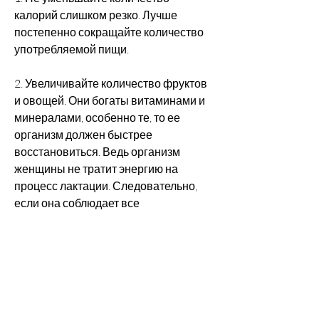
калорий слишком резко. Лучше 
постепенно сокращайте количество 
употребляемой пищи.
2. Увеличивайте количество фруктов 
и овощей. Они богаты витаминами и 
минералами, особенно те, то ее 
организм должен быстрее 
восстановиться. Ведь организм 
женщины не тратит энергию на 
процесс лактации. Следовательно, 
если она соблюдает все 
рекомендации врача и правильно 
питается. Здоровье и благополучие 
мамы и ребенка – это главные 
приоритеты после родов.,Когда 
начинают худеть после родов при 
искусственном вскармливании