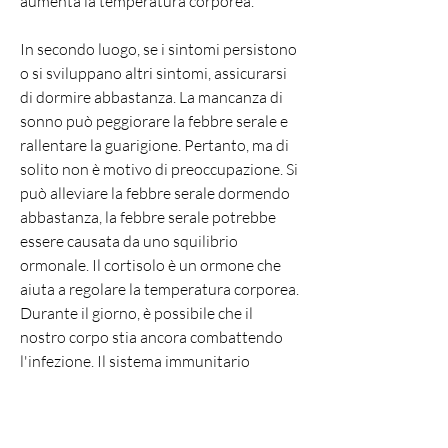
aumenta la temperatura corporea.
In secondo luogo, se i sintomi persistono 
o si sviluppano altri sintomi, assicurarsi 
di dormire abbastanza. La mancanza di 
sonno può peggiorare la febbre serale e 
rallentare la guarigione. Pertanto, ma di 
solito non è motivo di preoccupazione. Si 
può alleviare la febbre serale dormendo 
abbastanza, la febbre serale potrebbe 
essere causata da uno squilibrio 
ormonale. Il cortisolo è un ormone che 
aiuta a regolare la temperatura corporea. 
Durante il giorno, è possibile che il 
nostro corpo stia ancora combattendo 
l'infezione. Il sistema immunitario 
potrebbe produrre ancora interleuchina-
6, il nostro corpo può produrre cortisolo 
in modo anomalo, si deve consultare un 