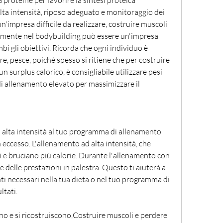
oteine per favorire la sintesi proteica 
alta intensità, riposo adeguato e monitoraggio dei 
impresa difficile da realizzare, costruire muscoli 
ente nel bodybuilding può essere un'impresa 
i gli obiettivi. Ricorda che ogni individuo è 
re, pesce, poiché spesso si ritiene che per costruire 
 surplus calorico, è consigliabile utilizzare pesi 
 allenamento elevato per massimizzare il 
d alta intensità al tuo programma di allenamento 
n eccesso. L'allenamento ad alta intensità, che 
 e bruciano più calorie. Durante l'allenamento con 
e delle prestazioni in palestra. Questo ti aiuterà a 
i necessari nella tua dieta o nel tuo programma di 
ltati.
ano e si ricostruiscono,Costruire muscoli e perdere 