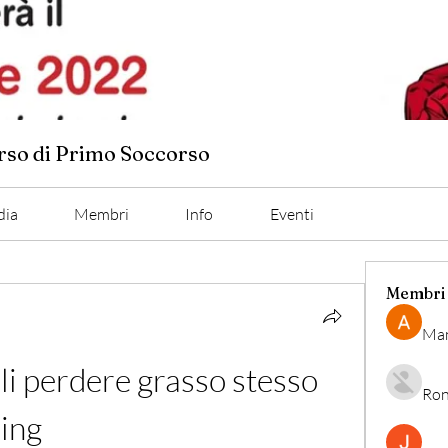
orso di Primo Soccorso
dia
Membri
Info
Eventi
Membri
Man
i perdere grasso stesso 
Ron
ing