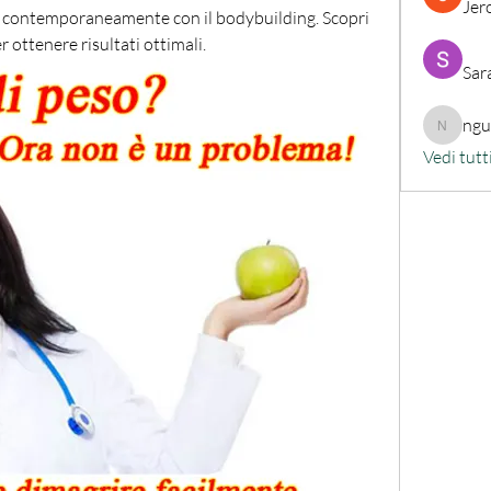
Jer
o contemporaneamente con il bodybuilding. Scopri 
r ottenere risultati ottimali.
Sar
ng
nguyenk
Vedi tutt