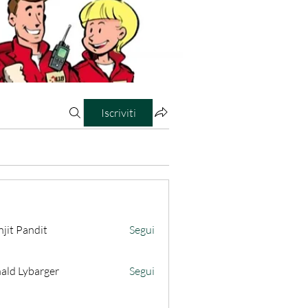
Iscriviti
jit Pandit
Segui
ald Lybarger
Segui