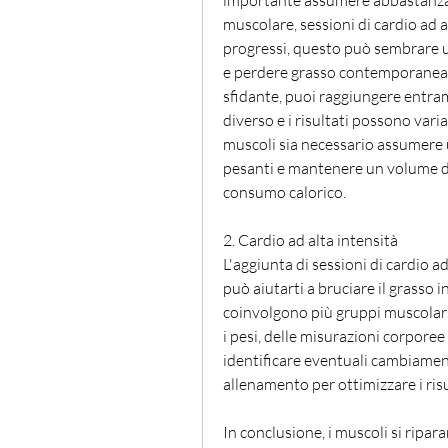
importante assumere abbastanza pr
muscolare, sessioni di cardio ad 
progressi, questo può sembrare un'
e perdere grasso contemporaneam
sfidante, puoi raggiungere entramb
diverso e i risultati possono varia
muscoli sia necessario assumere un
pesanti e mantenere un volume di
consumo calorico.
2. Cardio ad alta intensità
L'aggiunta di sessioni di cardio a
può aiutarti a bruciare il grasso i
coinvolgono più gruppi muscolari
i pesi, delle misurazioni corporee 
identificare eventuali cambiament
allenamento per ottimizzare i risu
In conclusione, i muscoli si ripar