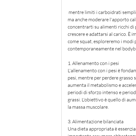
 mentre limiti i carboidrati semplici e gli zuccheri raffinati. Mangiare cibi integrali, 
ma anche moderare l'apporto calor
concentrarti su alimenti ricchi di
crescere e adattarsi al carico. È i
come squat, esploreremo i modi pe
contemporaneamente nel bodybu
1. Allenamento con i pesi
L'allenamento con i pesi è fonda
pesi, mentre per perdere grasso si 
aumenta il metabolismo e accelera 
periodi di sforzo intenso e period
grassi. L'obiettivo è quello di a
la massa muscolare.
3. Alimentazione bilanciata
Una dieta appropriata è essenzial