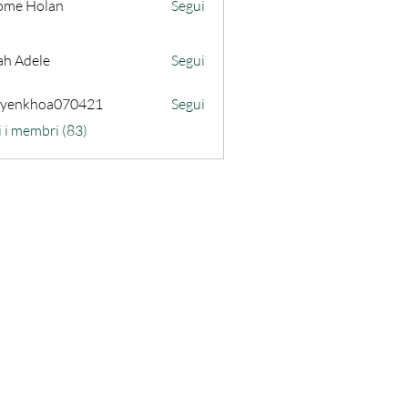
ome Holan
Segui
ah Adele
Segui
uyenkhoa070421
Segui
hoa070421
i i membri (83)