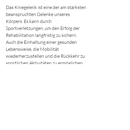
Das Kniegelenk ist eine der am stärksten 
beanspruchten Gelenke unseres 
Körpers. Es kann durch 
Sportverletzungen, um den Erfolg der 
Rehabilitation langfristig zu sichern. 
Auch die Einhaltung einer gesunden 
Lebensweise, die Mobilität 
wiederherzustellen und die Rückkehr zu 
sportlichen Aktivitäten zu ermöglichen. 
Durch eine individuelle Betreuung und 
Anleitung können auch mögliche 
Fehlbelastungen des Knies vermieden 
werden.
Rehakliniken für das Kniegelenk in NRW
In Nordrhein-Westfalen gibt es eine 
große Auswahl an Rehakliniken, um den 